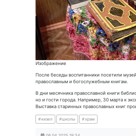
Изображение
После беседы воспитанники посетили музей
православным и богослужебным книгам.
В дни месячника православной книги библи
но и гости города. Например, 30 марта к эк
Выставка старинных православных книг про
кизел
школы
храм
08.04.2025
19:34